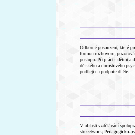
Odborné posouzení, které pro
formou rozhovoru, pozorován
postupu. Při práci s dětmi a
dětského a dorostového psych
podílejí na podpoře dítěte.
V oblasti vzdělávání spolup
streeetwork; Pedagogicko-ps