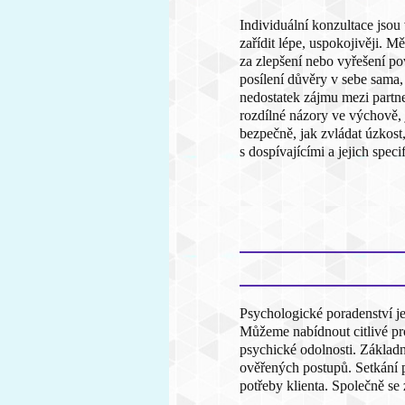
Individuální konzultace jsou v
zařídit lépe, uspokojivěji. Mě
za zlepšení nebo vyřešení po
posílení důvěry v sebe sama,
nedostatek zájmu mezi partner
rozdílné názory ve výchově, j
bezpečně, jak zvládat úzkost
s dospívajícími a jejich spec
Psychologické poradenství j
Můžeme nabídnout citlivé pro
psychické odolnosti. Základ
ověřených postupů. Setkání p
potřeby klienta. Společně se 