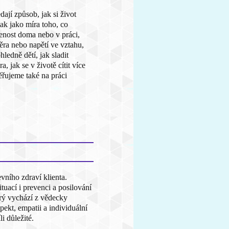
dají způsob, jak si život
tak jako míra toho, co
jenost doma nebo v práci,
ěra nebo napětí ve vztahu,
ledně dětí, jak sladit
 jak se v životě cítit více
ěřujeme také na práci
ního zdraví klienta.
uací i prevenci a posilování
erý vychází z vědecky
ekt, empatii a individuální
i důležité.