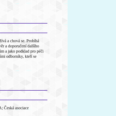
žívá a chová se. Probíhá
ěr a doporučení dalšího
ům a jako podklad pro péči
mi odborníky, kteří se
A; Česká asociace