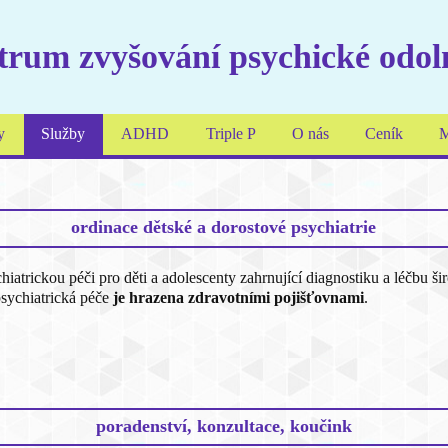
rum zvyšování psychické odol
y
Služby
ADHD
Triple P
O nás
Ceník
M
ordinace dětské a dorostové psychiatrie
atrickou péči pro děti a adolescenty zahrnující diagnostiku a léčbu š
sychiatrická péče
je hrazena zdravotními pojišťovnami
.
poradenství, konzultace, koučink