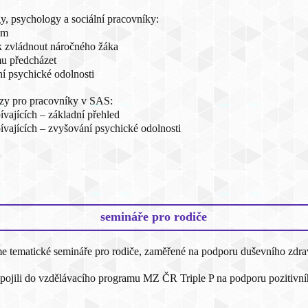
y, psychology a sociální pracovníky:
um
ak zvládnout náročného žáka
mu předcházet
í psychické odolnosti
rzy pro pracovníky v SAS:
ívajících – základní přehled
pívajících – zvyšování psychické odolnosti
semináře pro rodiče
tematické semináře pro rodiče, zaměřené na podporu duševního zdraví j
ojili do vzdělávacího programu MZ ČR Triple P na podporu pozitivníh