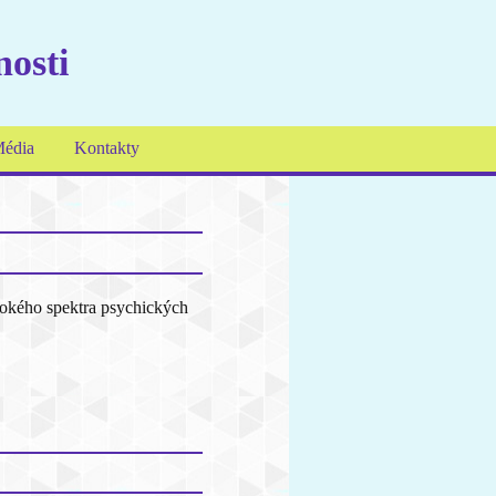
nosti
édia
Kontakty
irokého spektra psychických