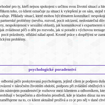
hodné pro ty, kteří nejsou spokojeni s určitou svou životní situací a hle
řítkem toho, co klient označuje za situaci k vylepšení je on sám, stejně 
važuje. Příklady situací, které mohou být tématem konzultací: nespoko
 partnerské problémy (nevěra, rozvod, pocit odcizení, nedostatečná dův
y, nespokojenost v sexuální oblasti), jak komunikovat s expartnerem oh
ak zvládnout péči o děti po rozvodu, jak si poradit s výchovou teenagera,
, pocit prázdnoty, střídání nálad apod. Kromě práce s dospělými se zam
ifickými problémy.
psychologické poradenství
e odborná péče poskytovaná psychologem, jejímž cílem je podpora dušev
vázení v náročném životním období, podporu při zvládání obtížných sit
ním nástrojem poradenství je rozhovor mezi klientem a odborníkem, kt
robíhají v bezpečném a důvěrném prostředí, kde je kladen důraz na resp
zaměřujeme na to, co klient aktuálně prožívá a co je pro něj v dané chvíl