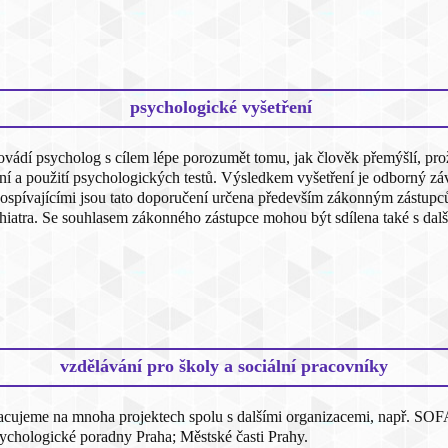
psychologické vyšetření
vádí psycholog s cílem lépe porozumět tomu, jak člověk přemýšlí, pro
í a použití psychologických testů. Výsledkem vyšetření je odborný záv
 dospívajícími jsou tato doporučení určena především zákonným zástupc
iatra. Se souhlasem zákonného zástupce mohou být sdílena také s další
vzdělávání pro školy a sociální pracovníky
racujeme na mnoha projektech spolu s dalšími organizacemi, např. SOF
ychologické poradny Praha; Městské časti Prahy.