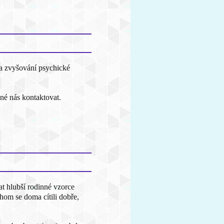
a zvyšování psychické
né nás kontaktovat.
t hlubší rodinné vzorce
hom se doma cítili dobře,