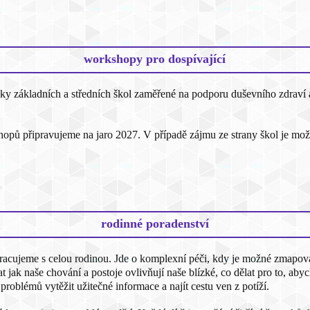
workshopy pro dospívající
y základních a středních škol zaměřené na podporu duševního zdraví 
opů připravujeme na jaro 2027. V případě zájmu ze strany škol je mož
rodinné poradenství
pracujeme s celou rodinou. Jde o komplexní péči, kdy je možné zmapova
jak naše chování a postoje ovlivňují naše blízké, co dělat pro to, abyc
roblémů vytěžit užitečné informace a najít cestu ven z potíží.